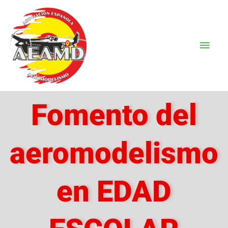
Ir
Men
al
Prin
contenido
Fomento del
aeromodelismo
en EDAD