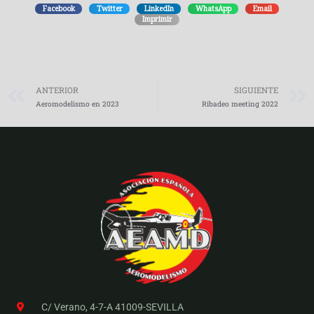
Facebook
Twitter
LinkedIn
WhatsApp
Email
Imprimir
Prev
ANTERIOR
SIGUIENTE
Aeromodelismo en 2023
Ribadeo meeting 2022
C/ Verano, 4-7-A 41009-SEVILLA