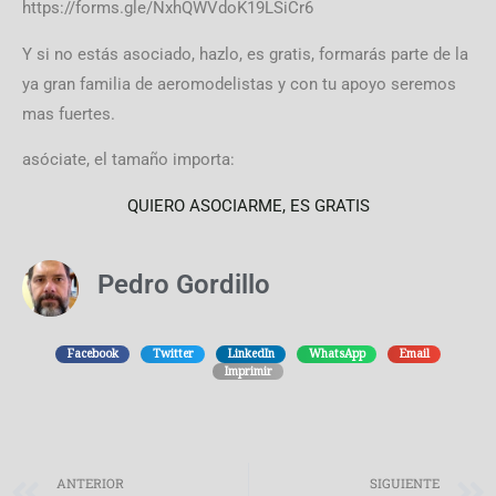
https://forms.gle/NxhQWVdoK19LSiCr6
Y si no estás asociado, hazlo, es gratis, formarás parte de la
ya gran familia de aeromodelistas y con tu apoyo seremos
mas fuertes.
asóciate, el tamaño importa:
QUIERO ASOCIARME, ES GRATIS
Pedro Gordillo
Facebook
Twitter
LinkedIn
WhatsApp
Email
Imprimir
Prev
ANTERIOR
SIGUIENTE