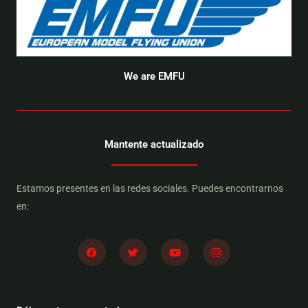
We are EMFU
Mantente actualizado
Estamos presentes en las redes sociales. Puedes encontrarnos
en:
F
T
Y
I
a
w
o
n
c
i
u
s
e
t
t
t
b
t
u
a
o
e
b
g
o
r
e
r