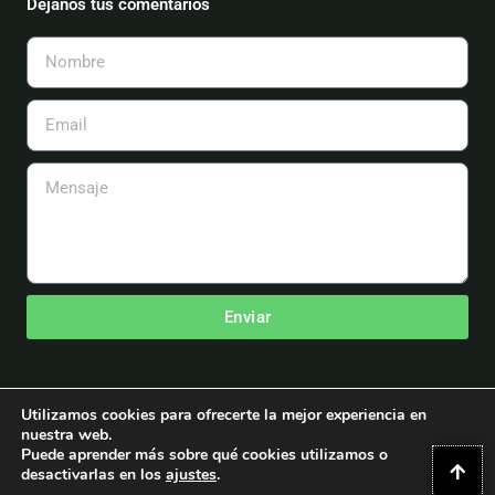
Déjanos tus comentarios
k
a
m
Nombre
Email
Mensaje
Enviar
Utilizamos cookies para ofrecerte la mejor experiencia en
nuestra web.
Puede aprender más sobre qué cookies utilizamos o
Copyright © 2026 Asociación Española de Aeromodelismo
desactivarlas en los
ajustes
.
Powered by Asociación Española de Aeromodelismo.