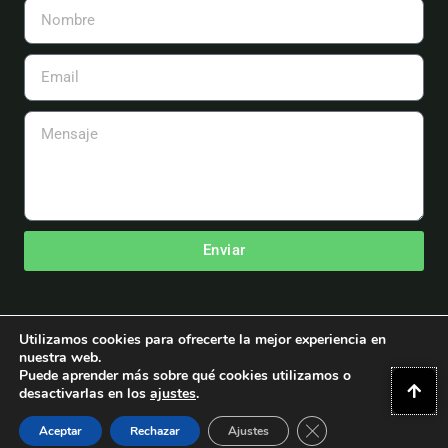
Nombre
Email
Mensaje
Enviar
Utilizamos cookies para ofrecerte la mejor experiencia en
nuestra web.
Copyright © 2026 Asociación Española de Aeromodelismo
Puede aprender más sobre qué cookies utilizamos o
desactivarlas en los
ajustes
.
Powered by Asociación Española de Aeromodelismo.
Cerrar El Banner D
WordPress y Astra Themes
Aceptar
Rechazar
Ajustes