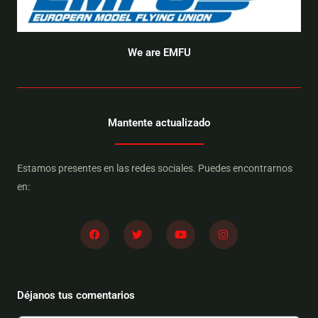
We are EMFU
Mantente actualizado
Estamos presentes en las redes sociales. Puedes encontrarnos
en:
F
T
Y
I
a
w
o
n
c
i
u
s
e
t
t
t
b
t
u
a
o
e
b
g
o
r
e
r
Déjanos tus comentarios
k
a
m