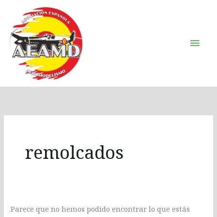
Ir
Men
al
Prin
contenido
Buscar
por:
remolcados
Parece que no hemos podido encontrar lo que estás