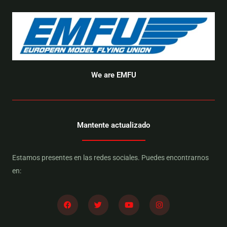
We are EMFU
Mantente actualizado
Estamos presentes en las redes sociales. Puedes encontrarnos
en:
F
T
Y
I
a
w
o
n
c
i
u
s
e
t
t
t