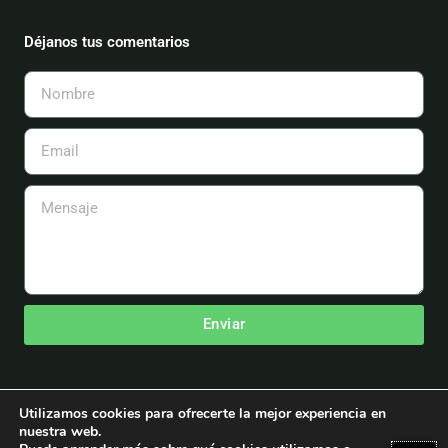
b
t
u
a
o
e
b
g
o
r
e
r
Déjanos tus comentarios
k
a
m
Nombre
Email
Mensaje
Enviar
Utilizamos cookies para ofrecerte la mejor experiencia en
nuestra web.
Copyright © 2026 Asociación Española de Aeromodelismo