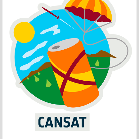
final
CanSat
2021