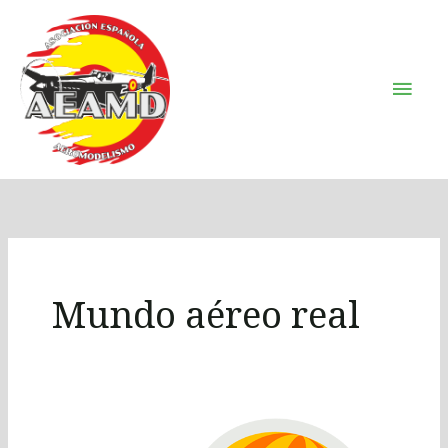
Ir
Men
al
Prin
contenido
Mundo aéreo real
Prueba