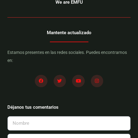
We are EMFU
Mantente actualizado
Estamos presentes en las redes sociales. Puedes encontrarnos
en:
F
T
Y
I
a
w
o
n
c
i
u
s
e
t
t
t
b
t
u
a
o
e
b
g
o
r
e
r
Déjanos tus comentarios
k
a
m
Nombre
Email