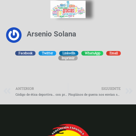
Arsenio Solana
Facebook
Twitter
LinkedIn
WhatsApp
Email
Imprimir
Prev
ANTERIOR
SIGUIENTE
Código de ética deportiva… con premio
Pingüinos de guerra nos envían su apoyo