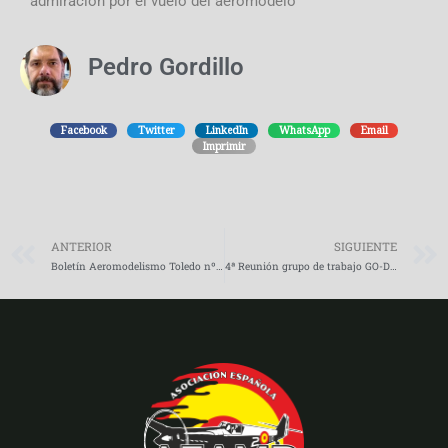
admiración por el vuelo del aeromodelo
Pedro Gordillo
Facebook
Twitter
LinkedIn
WhatsApp
Email
Imprimir
Prev
ANTERIOR
SIGUIENTE
Boletín Aeromodelismo Toledo nº 17
4ª Reunión grupo de trabajo GO-DRON